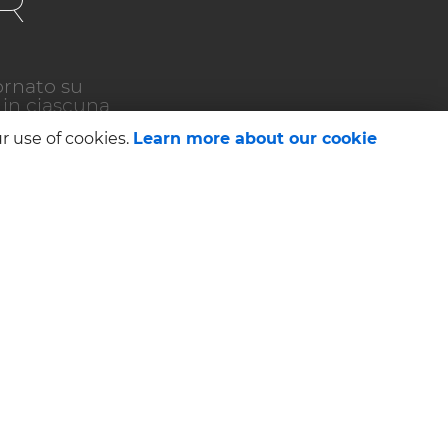
R
ornato su
 in ciascuna
r use of cookies.
Learn more about our cookie
SOTTOSCRIVI