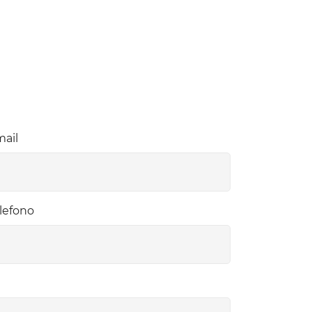
ail
lefono